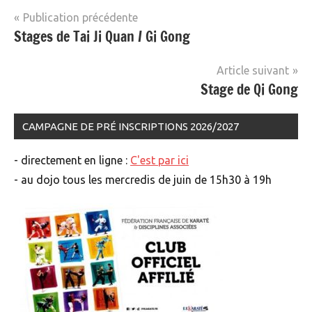
Navigation
Publication précédente
Stages de Tai Ji Quan / Gi Gong
Non
de
classé
l’article
Article suivant
Stage de Qi Gong
CAMPAGNE DE PRÉ INSCRIPTIONS 2026/2027
- directement en ligne :
C'est par ici
- au dojo tous les mercredis de juin de 15h30 à 19h