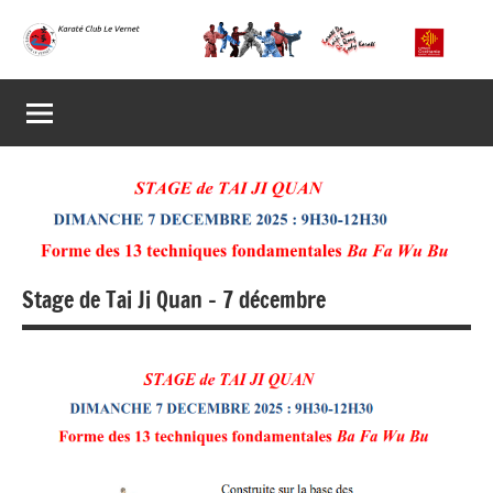
Aller
au
Karaté
Présentation
contenu
du
Club
Karaté
Club
Le
Le
Vernet
Vernet
Stage de Tai Ji Quan – 7 décembre