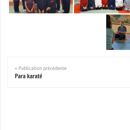
Navigation
Publication précédente
Para karaté
de
l’article