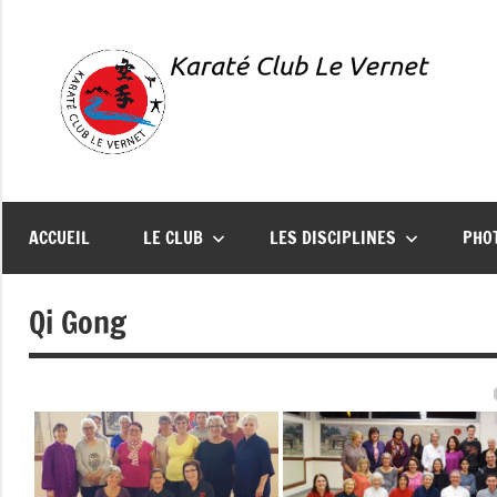
Aller
au
contenu
Karaté
Présentation
du
Club
Karaté
ACCUEIL
LE CLUB
LES DISCIPLINES
PHO
Club
Le
Le
Qi Gong
Vernet
Vernet