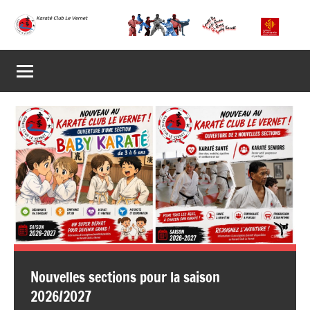
Aller
au
Karaté
Présentation
contenu
du
Club
Karaté
Club
Le
Le
Vernet
Vernet
Nouvelles sections pour la saison
2026/2027