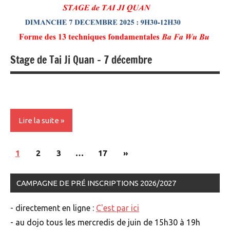
Non
classé
Stage de Tai Ji Quan – 7 décembre
Lire la suite
Pagination
Articles
1
2
3
…
17
»
Non
des
classé
suivants
publications
CAMPAGNE DE PRÉ INSCRIPTIONS 2026/2027
- directement en ligne :
C'est par ici
- au dojo tous les mercredis de juin de 15h30 à 19h