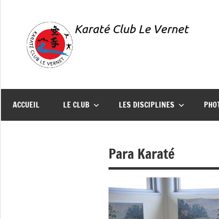
Aller
au
contenu
Karaté
Présentation
du
Club
Karaté
ACCUEIL
LE CLUB
LES DISCIPLINES
PHO
Club
Le
Le
Vernet
Para Karaté
Vernet