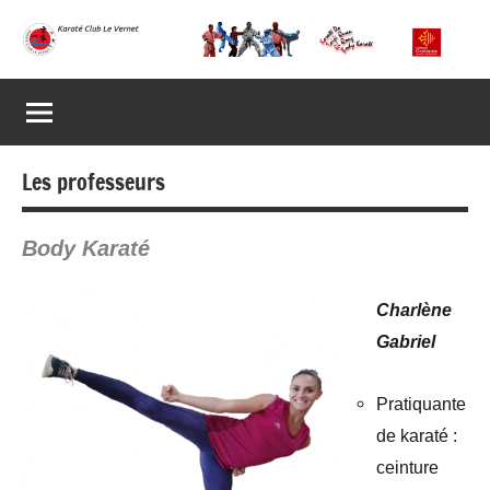
Aller
au
Karaté
Présentation
contenu
du
Club
Karaté
Club
Le
Le
Les professeurs
Vernet
Vernet
Body Karaté
Charlène
Gabriel
Pratiquante
de karaté :
ceinture