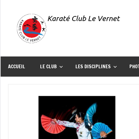
Aller
au
contenu
Karaté
Présentation
du
Club
Karaté
ACCUEIL
LE CLUB
LES DISCIPLINES
PHO
Club
Le
Le
Vernet
Vernet