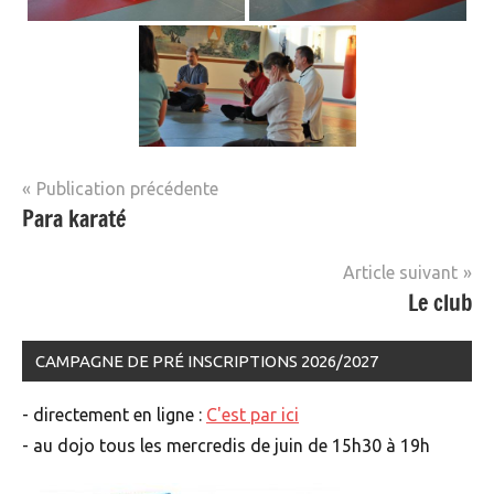
Navigation
Publication précédente
Para karaté
de
l’article
Article suivant
Le club
CAMPAGNE DE PRÉ INSCRIPTIONS 2026/2027
- directement en ligne :
C'est par ici
- au dojo tous les mercredis de juin de 15h30 à 19h