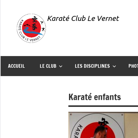
Aller
au
contenu
Karaté
Présentation
du
Club
Karaté
ACCUEIL
LE CLUB
LES DISCIPLINES
PHO
Club
Le
Le
Vernet
Karaté enfants
Vernet