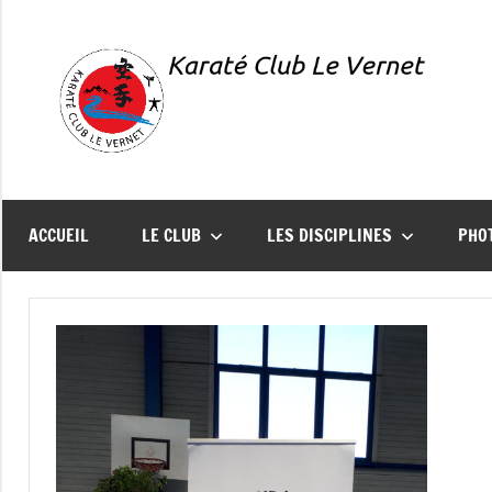
Aller
au
contenu
Karaté
Présentation
du
Club
Karaté
ACCUEIL
LE CLUB
LES DISCIPLINES
PHO
Club
Le
Le
Vernet
Vernet